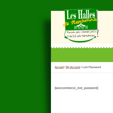
Accueil
/
My Account
/
Lost Password
[woocommerce_lost_password]