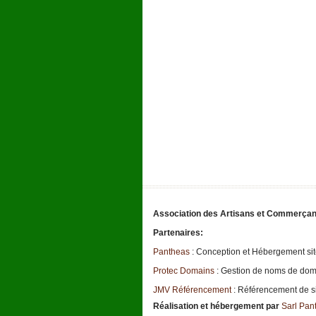
Association des Artisans et Commerçant
Partenaires:
Pantheas
: Conception et Hébergement sit
Protec Domains
: Gestion de noms de do
JMV Référencement
: Référencement de si
Réalisation et hébergement par
Sarl Pan