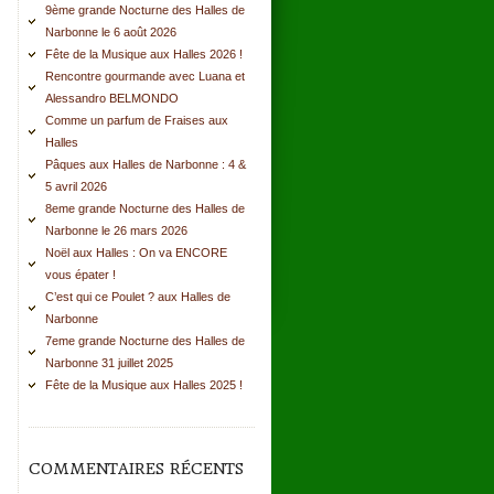
9ème grande Nocturne des Halles de
Narbonne le 6 août 2026
Fête de la Musique aux Halles 2026 !
Rencontre gourmande avec Luana et
Alessandro BELMONDO
Comme un parfum de Fraises aux
Halles
Pâques aux Halles de Narbonne : 4 &
5 avril 2026
8eme grande Nocturne des Halles de
Narbonne le 26 mars 2026
Noël aux Halles : On va ENCORE
vous épater !
C’est qui ce Poulet ? aux Halles de
Narbonne
7eme grande Nocturne des Halles de
Narbonne 31 juillet 2025
Fête de la Musique aux Halles 2025 !
COMMENTAIRES RÉCENTS