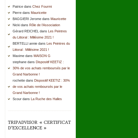
Patrice dans
Chez Fourmi
Pierre dans
Mauricette
BAGGIERI Jerome dans
Mauricette
Nicki dans
Rôle de l’Association
Gérard REICHEL dans
Les Peintres
du Littoral : Millésime 2021 !
BERTELLI annie dans
Les Peintres du
Littoral : Millésime 2021 !
Maxime dans
MAISON G
stephane dans
Dispositif KEETIZ :
30% de vos achats remboursés par le
Grand Narbonne !
rochette dans
Dispositif KEETIZ : 30%
de vos achats remboursés par le
Grand Narbonne !
Scour dans
La Ruche des Halles
TRIPADVISOR « CERTIFICAT
D’EXCELLENCE »