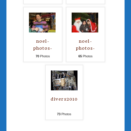
12-2010
12-2010
noel-
noel-
photos-
photos-
jeudi23-12-
vendredi24-
70
Photos
65
Photos
2010
12-2010
divers2010
73
Photos