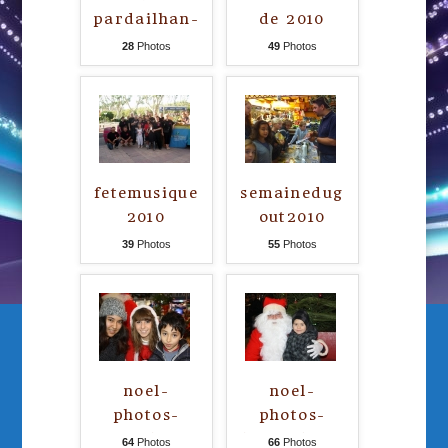
pardailhan-
de 2010
2010
28
Photos
49
Photos
fetemusique
semainedug
2010
out2010
39
Photos
55
Photos
noel-
noel-
photos-
photos-
samedi18-
dimanche19-
64
Photos
66
Photos