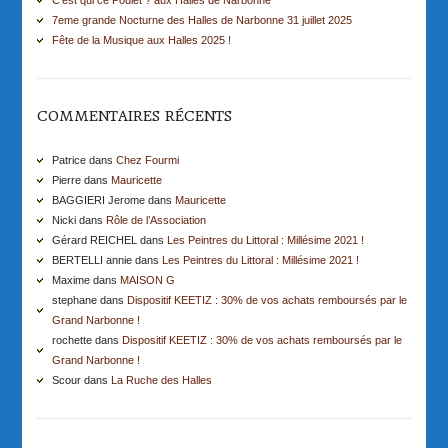
C’est qui ce Poulet ? aux Halles de Narbonne
7eme grande Nocturne des Halles de Narbonne 31 juillet 2025
Fête de la Musique aux Halles 2025 !
COMMENTAIRES RÉCENTS
Patrice dans
Chez Fourmi
Pierre dans
Mauricette
BAGGIERI Jerome dans
Mauricette
Nicki dans
Rôle de l’Association
Gérard REICHEL dans
Les Peintres du Littoral : Millésime 2021 !
BERTELLI annie dans
Les Peintres du Littoral : Millésime 2021 !
Maxime dans
MAISON G
stephane dans
Dispositif KEETIZ : 30% de vos achats remboursés par le
Grand Narbonne !
rochette dans
Dispositif KEETIZ : 30% de vos achats remboursés par le
Grand Narbonne !
Scour dans
La Ruche des Halles