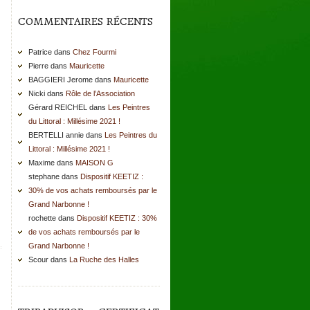
COMMENTAIRES RÉCENTS
Patrice dans
Chez Fourmi
Pierre dans
Mauricette
BAGGIERI Jerome dans
Mauricette
Nicki dans
Rôle de l’Association
Gérard REICHEL dans
Les Peintres
du Littoral : Millésime 2021 !
BERTELLI annie dans
Les Peintres du
Littoral : Millésime 2021 !
Maxime dans
MAISON G
stephane dans
Dispositif KEETIZ :
30% de vos achats remboursés par le
Grand Narbonne !
rochette dans
Dispositif KEETIZ : 30%
de vos achats remboursés par le
Grand Narbonne !
Scour dans
La Ruche des Halles