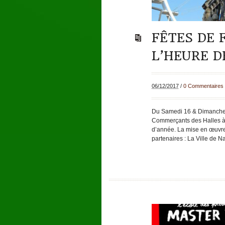
FÊTES DE 
L’HEURE D
06/12/2017
/
0 Commentaires
Du Samedi 16 & Dimanche 
Commerçants des Halles à 
d’année. La mise en œuvre
partenaires : La Ville de 