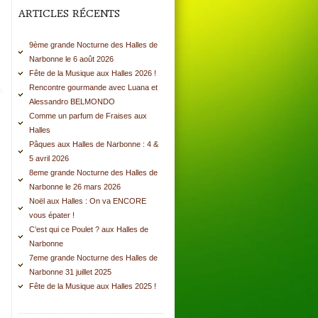
ARTICLES RÉCENTS
9ème grande Nocturne des Halles de
Narbonne le 6 août 2026
Fête de la Musique aux Halles 2026 !
Rencontre gourmande avec Luana et
Alessandro BELMONDO
Comme un parfum de Fraises aux
Halles
Pâques aux Halles de Narbonne : 4 &
5 avril 2026
8eme grande Nocturne des Halles de
Narbonne le 26 mars 2026
Noël aux Halles : On va ENCORE
vous épater !
C’est qui ce Poulet ? aux Halles de
Narbonne
7eme grande Nocturne des Halles de
Narbonne 31 juillet 2025
Fête de la Musique aux Halles 2025 !