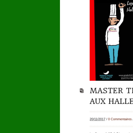
MASTER TR
AUX HALL
20/11/2017
/
0 Commentaires