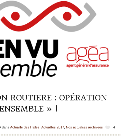
N ROUTIERE : OPÉRATION
 ENSEMBLE » !
/
dans
Actualite des Halles
,
Actualites 2017
,
Nos actualites archivees
4