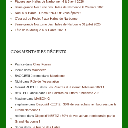
Pâques aux Halles de Narbonne : 4 & 5 avril 2026
8eme grande Nocturne des Halles de Narbonne le 26 mars 2026
Noël aux Halles : On va ENCORE vous épater !
C’est qui ce Poulet ? aux Halles de Narbonne
7eme grande Nocturne des Halles de Narbonne 31 juillet 2025
Fête de la Musique aux Halles 2025 !
COMMENTAIRES RÉCENTS
Patrice dans
Chez Fourmi
Pierre dans
Mauricette
BAGGIERI Jerome dans
Mauricette
Nicki dans
Rôle de l’Association
Gérard REICHEL dans
Les Peintres du Littoral : Millésime 2021 !
BERTELLI annie dans
Les Peintres du Littoral : Millésime 2021 !
Maxime dans
MAISON G
stephane dans
Dispositif KEETIZ : 30% de vos achats remboursés par le
Grand Narbonne !
rochette dans
Dispositif KEETIZ : 30% de vos achats remboursés par le
Grand Narbonne !
Scour dans
La Ruche des Halles