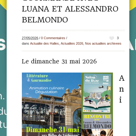
LUANA ET ALESSANDRO
BELMONDO
27/05/2026
/
0 Commentaires
/
3
dans
Actualite des Halles
,
Actualites 2026
,
Nos actualites archivees
Le dimanche 31 mai 2026
A
n
i