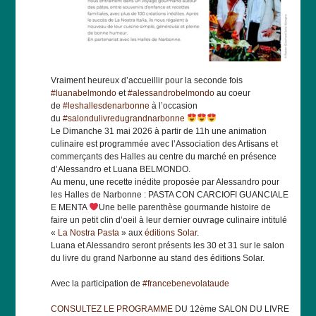
Vraiment heureux d’accueillir pour la seconde fois
#luanabelmondo
et
#alessandrobelmondo
au coeur
de
#leshallesdenarbonne
à l’occasion
du
#salondulivredugrandnarbonne
Le Dimanche 31 mai 2026 à partir de 11h une animation
culinaire est programmée avec l’Association des Artisans et
commerçants des Halles au centre du marché en présence
d’Alessandro et Luana BELMONDO.
Au menu, une recette inédite proposée par Alessandro pour
les Halles de Narbonne : PASTA CON CARCIOFI GUANCIALE
E MENTA
Une belle parenthèse gourmande histoire de
faire un petit clin d’oeil à leur dernier ouvrage culinaire intitulé
«
La Nostra Pasta
» aux
éditions Solar
.
Luana et Alessandro seront présents les 30 et 31 sur le salon
du livre du grand Narbonne au stand des éditions Solar.
Avec la participation de
#francebenevolataude
CONSULTEZ LE PROGRAMME
DU 12ème SALON DU LIVRE