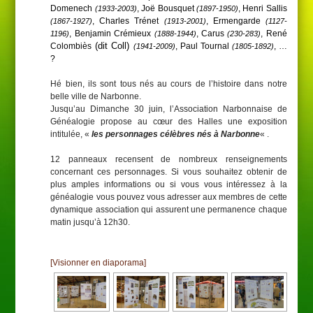
Domenech
, Joë Bousquet
, Henri Sallis
(1933-2003)
(1897-1950)
, Charles Trénet
, Ermengarde
(1867-1927)
(1913-2001)
(1127-
, Benjamin Crémieux
, Carus
, René
1196)
(1888-1944)
(230-283)
(dit Coll)
Colombiès
, Paul Tournal
, …
(1941-2009)
(1805-1892)
?
Hé bien, ils sont tous nés au cours de l’histoire dans notre
belle ville de Narbonne.
Jusqu’au Dimanche 30 juin, l’Association Narbonnaise de
Généalogie propose au cœur des Halles une exposition
intitulée, «
les personnages célèbres nés à Narbonne
« .
12 panneaux recensent de nombreux renseignements
concernant ces personnages. Si vous souhaitez obtenir de
plus amples informations ou si vous vous intéressez à la
généalogie vous pouvez vous adresser aux membres de cette
dynamique association qui assurent une permanence chaque
matin jusqu’à 12h30.
[Visionner en diaporama]