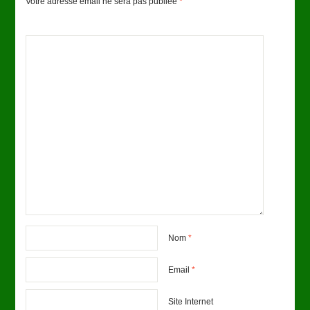
Votre adresse email ne sera pas publiée
*
Nom
*
Email
*
Site Internet