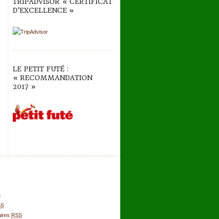
TRIPADVISOR « CERTIFICAT
D’EXCELLENCE »
LE PETIT FUTÉ :
« RECOMMANDATION
2017 »
n
SS
ires
RSS