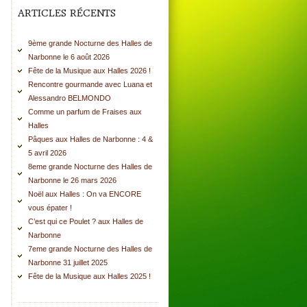
ARTICLES RÉCENTS
9ème grande Nocturne des Halles de
Narbonne le 6 août 2026
Fête de la Musique aux Halles 2026 !
Rencontre gourmande avec Luana et
Alessandro BELMONDO
Comme un parfum de Fraises aux
Halles
Pâques aux Halles de Narbonne : 4 &
5 avril 2026
8eme grande Nocturne des Halles de
Narbonne le 26 mars 2026
Noël aux Halles : On va ENCORE
vous épater !
C’est qui ce Poulet ? aux Halles de
Narbonne
7eme grande Nocturne des Halles de
Narbonne 31 juillet 2025
Fête de la Musique aux Halles 2025 !