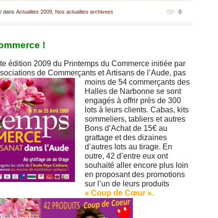
/
dans
Actualites 2009
,
Nos actualites archivees
0
ommerce !
tte édition 2009 du Printemps du Commerce initiée par
ssociations de Commerçants et
Artisans de l’Aude, pas
moins de 54 commerçants des
Halles de Narbonne se sont
engagés à offrir près de 300
lots à leurs clients. Cabas, kits
sommeliers, tabliers et autres
Bons d’Achat de 15€ au
grattage et des dizaines
d’autres lots au tirage. En
outre, 42 d’entre eux ont
souhaité aller encore plus loin
en proposant des promotions
sur l’un de leurs produits
« Coup de Cœur ».