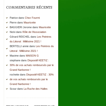
COMMENTAIRES RÉCENTS
Patrice dans
Chez Fourmi
Pierre dans
Mauricette
BAGGIERI Jerome dans
Mauricette
Nicki dans
Rôle de l’Association
Gérard REICHEL dans
Les Peintres
du Littoral : Millésime 2021 !
BERTELLI annie dans
Les Peintres du
Littoral : Millésime 2021 !
Maxime dans
MAISON G
stephane dans
Dispositif KEETIZ :
30% de vos achats remboursés par le
Grand Narbonne !
rochette dans
Dispositif KEETIZ : 30%
de vos achats remboursés par le
Grand Narbonne !
Scour dans
La Ruche des Halles