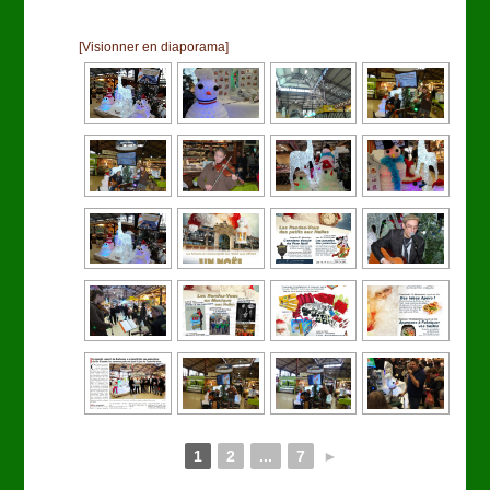
[Visionner en diaporama]
1
2
...
7
►