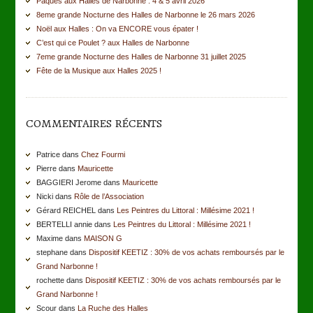
Pâques aux Halles de Narbonne : 4 & 5 avril 2026
8eme grande Nocturne des Halles de Narbonne le 26 mars 2026
Noël aux Halles : On va ENCORE vous épater !
C’est qui ce Poulet ? aux Halles de Narbonne
7eme grande Nocturne des Halles de Narbonne 31 juillet 2025
Fête de la Musique aux Halles 2025 !
COMMENTAIRES RÉCENTS
Patrice dans
Chez Fourmi
Pierre dans
Mauricette
BAGGIERI Jerome dans
Mauricette
Nicki dans
Rôle de l’Association
Gérard REICHEL dans
Les Peintres du Littoral : Millésime 2021 !
BERTELLI annie dans
Les Peintres du Littoral : Millésime 2021 !
Maxime dans
MAISON G
stephane dans
Dispositif KEETIZ : 30% de vos achats remboursés par le
Grand Narbonne !
rochette dans
Dispositif KEETIZ : 30% de vos achats remboursés par le
Grand Narbonne !
Scour dans
La Ruche des Halles