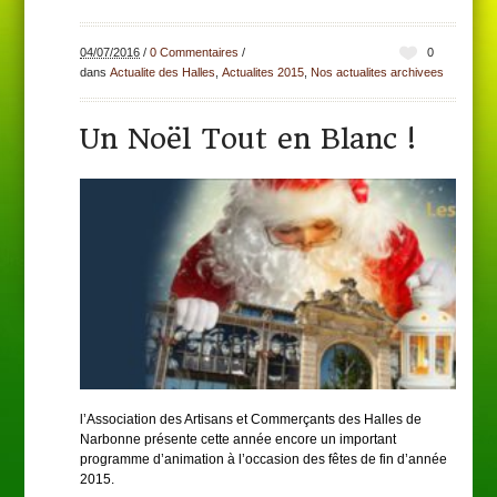
04/07/2016
/
0 Commentaires
/
0
dans
Actualite des Halles
,
Actualites 2015
,
Nos actualites archivees
Un Noël Tout en Blanc !
l’Association des Artisans et Commerçants des Halles de
Narbonne présente cette année encore un important
programme d’animation à l’occasion des fêtes de fin d’année
2015.