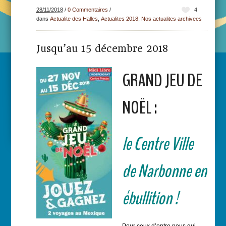
28/11/2018
/
0 Commentaires
/
4
dans
Actualite des Halles
,
Actualites 2018
,
Nos actualites archivees
Jusqu’au 15 décembre 2018
GRAND JEU DE
NOËL
:
le Centre Ville
de Narbonne en
ébullition !
Pour ceux d’entre nous qui