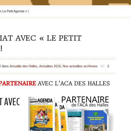
« Le Petit Agenda » !
AT AVEC « LE PETIT
!
/
dans
Actualite des Halles
,
Actualites 2016
,
Nos actualites archivees
2
PARTENAIRE
AVEC L’ACA DES HALLES
T AVEC