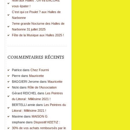
Noël aux Halles : On va ENCORE
vous épater !
C’est qui ce Poulet ? aux Halles de
Narbonne
7eme grande Nocturne des Halles de
Narbonne 31 juillet 2025
Fête de la Musique aux Halles 2025 !
COMMENTAIRES RÉCENTS
Patrice dans
Chez Fourmi
Pierre dans
Mauricette
BAGGIERI Jerome dans
Mauricette
Nicki dans
Rôle de l’Association
Gérard REICHEL dans
Les Peintres
du Littoral : Millésime 2021 !
BERTELLI annie dans
Les Peintres du
Littoral : Millésime 2021 !
Maxime dans
MAISON G
stephane dans
Dispositif KEETIZ :
30% de vos achats remboursés par le