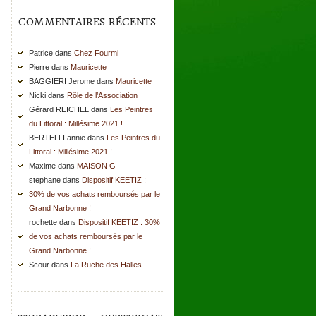
COMMENTAIRES RÉCENTS
Patrice dans
Chez Fourmi
Pierre dans
Mauricette
BAGGIERI Jerome dans
Mauricette
Nicki dans
Rôle de l’Association
Gérard REICHEL dans
Les Peintres
du Littoral : Millésime 2021 !
BERTELLI annie dans
Les Peintres du
Littoral : Millésime 2021 !
Maxime dans
MAISON G
stephane dans
Dispositif KEETIZ :
30% de vos achats remboursés par le
Grand Narbonne !
rochette dans
Dispositif KEETIZ : 30%
de vos achats remboursés par le
Grand Narbonne !
Scour dans
La Ruche des Halles