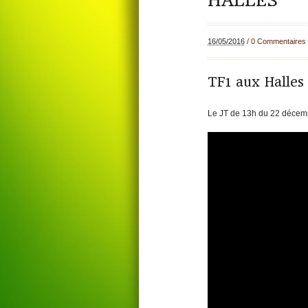
HALLES
16/05/2016
/
0 Commentaires
TF1 aux Halles
Le JT de 13h du 22 décemb