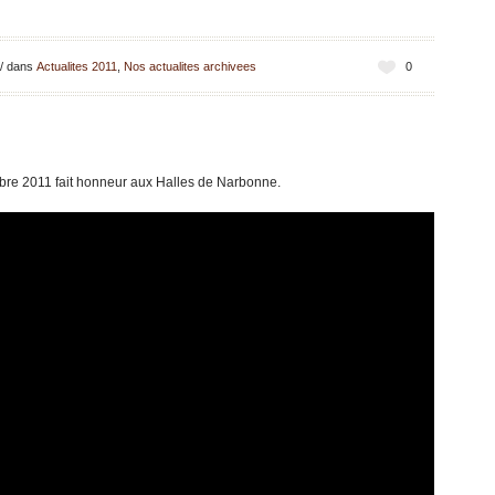
/
dans
Actualites 2011
,
Nos actualites archivees
0
re 2011 fait honneur aux Halles de Narbonne.