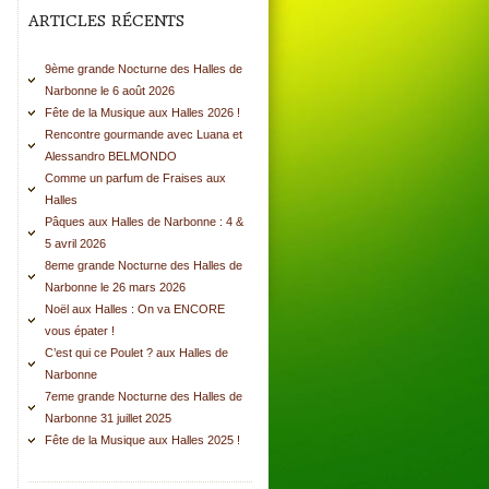
ARTICLES RÉCENTS
9ème grande Nocturne des Halles de
Narbonne le 6 août 2026
Fête de la Musique aux Halles 2026 !
Rencontre gourmande avec Luana et
Alessandro BELMONDO
Comme un parfum de Fraises aux
Halles
Pâques aux Halles de Narbonne : 4 &
5 avril 2026
8eme grande Nocturne des Halles de
Narbonne le 26 mars 2026
Noël aux Halles : On va ENCORE
vous épater !
C’est qui ce Poulet ? aux Halles de
Narbonne
7eme grande Nocturne des Halles de
Narbonne 31 juillet 2025
Fête de la Musique aux Halles 2025 !