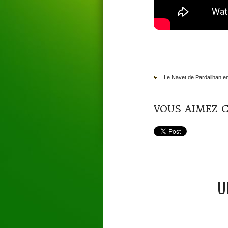
Le Navet de Pardailhan en
VOUS AIMEZ C
U