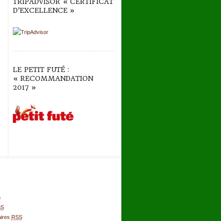
TRIPADVISOR « CERTIFICAT
D’EXCELLENCE »
LE PETIT FUTÉ :
« RECOMMANDATION
2017 »
n
SS
ires
RSS