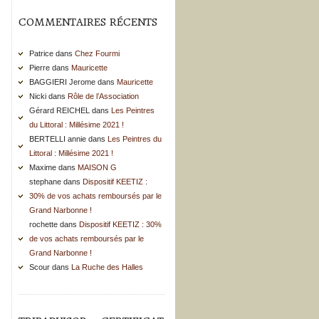
COMMENTAIRES RÉCENTS
Patrice dans
Chez Fourmi
Pierre dans
Mauricette
BAGGIERI Jerome dans
Mauricette
Nicki dans
Rôle de l’Association
Gérard REICHEL dans
Les Peintres
du Littoral : Millésime 2021 !
BERTELLI annie dans
Les Peintres du
Littoral : Millésime 2021 !
Maxime dans
MAISON G
stephane dans
Dispositif KEETIZ :
30% de vos achats remboursés par le
Grand Narbonne !
rochette dans
Dispositif KEETIZ : 30%
de vos achats remboursés par le
Grand Narbonne !
Scour dans
La Ruche des Halles