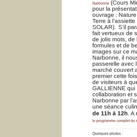
(Cours Mi
Narbonne
pour la présenta
ouvrage : Nature
Terre à l’assiette
SOLAR).
S’il par
fait vertueux de s
de jolis mots, d
formules et de be
images sur ce mag
Narbonne, il nous
passerelle avec 
marché couvert a
premier cette foi
de visiteurs à q
GALLIENNE qui s
collaboration et 
Narbonne par l’a
une séance culi
de 11h à 12h
.
A 
le programme complet du sa
Quelques photos :