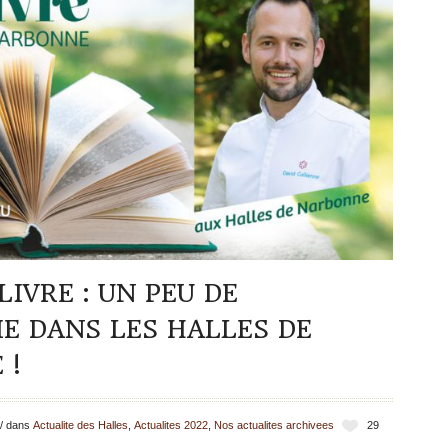
LIVRE : UN PEU DE
E DANS LES HALLES DE
 !
/
dans
Actualite des Halles
,
Actualites 2022
,
Nos actualites archivees
29