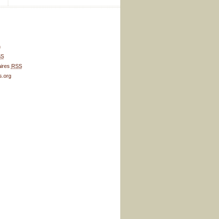
n
SS
ires
RSS
.org