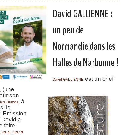
David GALLIENNE :
un peu de
Normandie dans les
Halles de Narbonne !
est un chef
David GALLIENNE
, (une
pour son
, à
 des Plumes
si le
l’Emission
.
David a
e faire
Livre du Grand