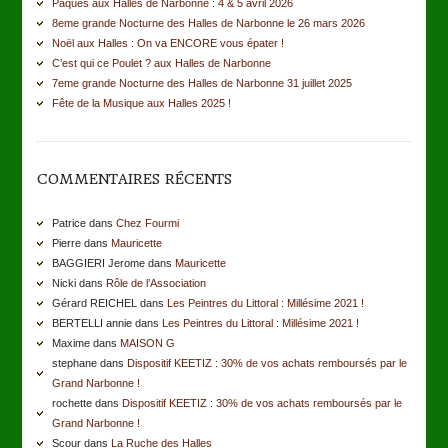
Pâques aux Halles de Narbonne : 4 & 5 avril 2026
8eme grande Nocturne des Halles de Narbonne le 26 mars 2026
Noël aux Halles : On va ENCORE vous épater !
C’est qui ce Poulet ? aux Halles de Narbonne
7eme grande Nocturne des Halles de Narbonne 31 juillet 2025
Fête de la Musique aux Halles 2025 !
COMMENTAIRES RÉCENTS
Patrice dans
Chez Fourmi
Pierre dans
Mauricette
BAGGIERI Jerome dans
Mauricette
Nicki dans
Rôle de l’Association
Gérard REICHEL dans
Les Peintres du Littoral : Millésime 2021 !
BERTELLI annie dans
Les Peintres du Littoral : Millésime 2021 !
Maxime dans
MAISON G
stephane dans
Dispositif KEETIZ : 30% de vos achats remboursés par le
Grand Narbonne !
rochette dans
Dispositif KEETIZ : 30% de vos achats remboursés par le
Grand Narbonne !
Scour dans
La Ruche des Halles