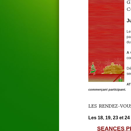
G
C
J
Le
pa
du
A 
cor
Dé
se
AT
commerçant participant.
LES RENDEZ-VOU
Les 18, 19, 23 et 2
SEANCES 