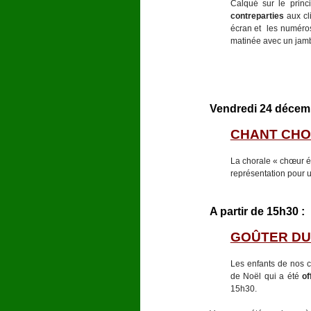
Calqué sur le princi
contreparties
aux cli
écran et les numéros 
matinée avec un jamb
Vendredi 24 décembr
CHANT CHOR
La chorale « chœur él
représentation pour u
A partir de 15h30 :
GOÛTER DU
Les enfants de nos cl
de Noël qui a été
of
15h30.