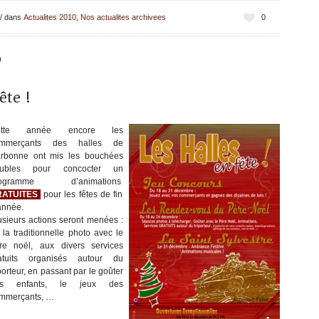
/
dans
Actualites 2010
,
Nos actualites archivees
0
0
ête !
ette année encore les
mmerçants des halles de
rbonne ont mis les bouchées
ubles pour concocter un
rogramme d’animations
RATUITES
pour les fêtes de fin
année.
usieurs actions seront menées :
 la traditionnelle photo avec le
re noël, aux divers services
atuits organisés autour du
iporteur, en passant par le goûter
es enfants, le jeux des
mmerçants, …