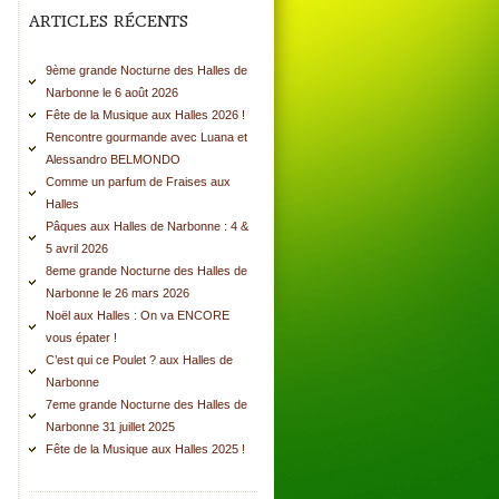
ARTICLES RÉCENTS
9ème grande Nocturne des Halles de
Narbonne le 6 août 2026
Fête de la Musique aux Halles 2026 !
Rencontre gourmande avec Luana et
Alessandro BELMONDO
Comme un parfum de Fraises aux
Halles
Pâques aux Halles de Narbonne : 4 &
5 avril 2026
8eme grande Nocturne des Halles de
Narbonne le 26 mars 2026
Noël aux Halles : On va ENCORE
vous épater !
C’est qui ce Poulet ? aux Halles de
Narbonne
7eme grande Nocturne des Halles de
Narbonne 31 juillet 2025
Fête de la Musique aux Halles 2025 !