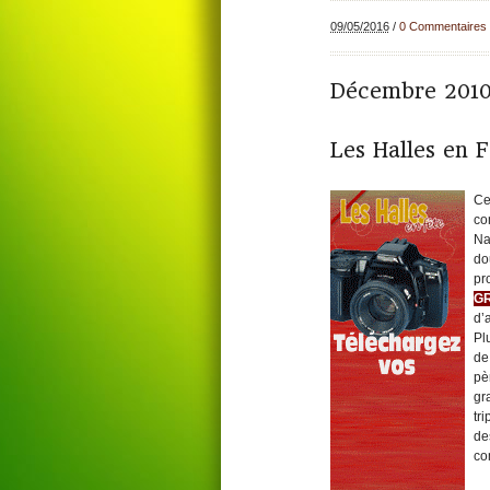
09/05/2016
/
0 Commentaires
Décembre 201
Les Halles en F
C
co
Na
do
p
G
d’
Pl
de
pè
gr
tr
d
co