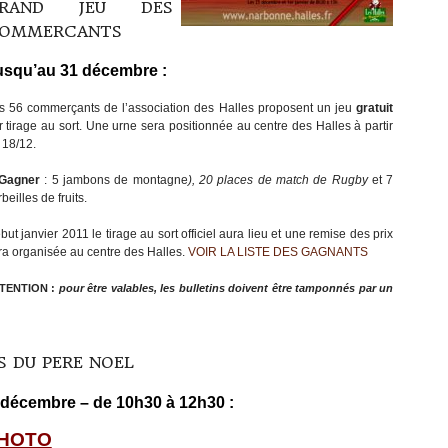
RAND JEU DES
OMMERCANTS
usqu’au 31 décembre :
s 56 commerçants de l’association des Halles proposent un jeu
gratuit
r tirage au sort. Une urne sera positionnée au centre des Halles à partir
 18/12.
Gagner
: 5 jambons de montagne
), 20 places de match de Rugby
et 7
beilles de fruits.
but janvier 2011 le tirage au sort officiel aura lieu et une remise des prix
ra organisée au centre des Halles.
VOIR LA LISTE DES GAGNANTS
TENTION
:
pour être valables, les bulletins doivent être tamponnés par un
S DU PERE NOEL
4 décembre – de 10h30 à 12h30 :
PHOTO