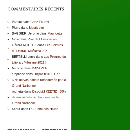
COMMENTAIRES RÉCENTS
Patrice dans
Chez Fourmi
Pierre dans
Mauricette
BAGGIERI Jerome dans
Mauricette
Nicki dans
Rôle de l’Association
Gérard REICHEL dans
Les Peintres
du Littoral : Millésime 2021 !
BERTELLI annie dans
Les Peintres du
Littoral : Millésime 2021 !
Maxime dans
MAISON G
stephane dans
Dispositif KEETIZ :
30% de vos achats remboursés par le
Grand Narbonne !
rochette dans
Dispositif KEETIZ : 30%
de vos achats remboursés par le
Grand Narbonne !
Scour dans
La Ruche des Halles