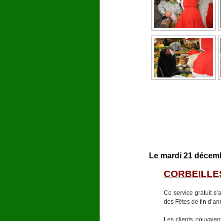
Le mardi 21 décemb
CORBEILLE
Ce service gratuit s’
des Fêtes de fin d’an
Les clients pouvaien