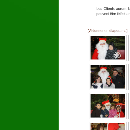
Les Clients auront l
peuvent être télécha
[Visionner en diaporama]