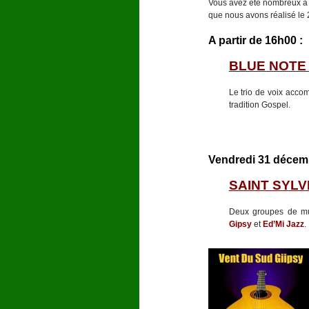
Vous avez été nombreux à
que nous avons réalisé le
A partir de 16h00 :
BLUE NOTE
Le trio de voix acco
tradition Gospel.
Vendredi 31 décembr
SAINT SYL
Deux groupes de mus
Gipsy
et
Ed’Mi Jazz
.