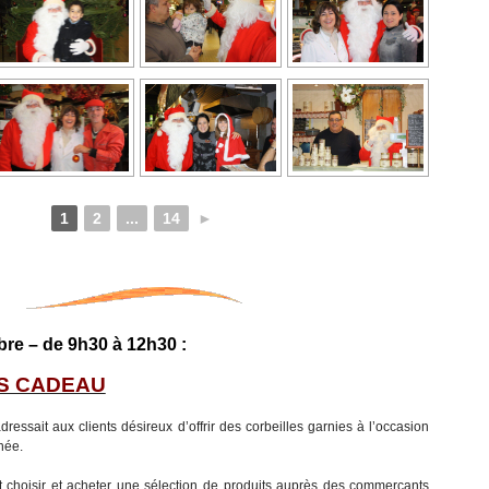
1
2
...
14
►
re – de 9h30 à 12h30 :
S CADEAU
adressait aux clients désireux d’offrir des corbeilles garnies à l’occasion
née.
t choisir et acheter une sélection de produits auprès des commerçants